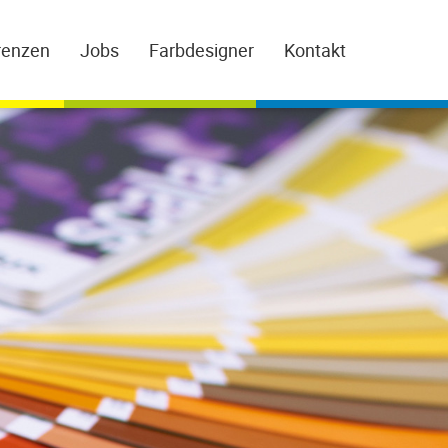
renzen
Jobs
Farbdesigner
Kontakt
Ihr starker Partner f
Raumgestaltun